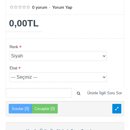
0 yorum
-
Yorum Yap
0,00TL
Renk
Ebat
Ürünle İlgili Soru Sor
Sorular [0]
Cevaplar [0]