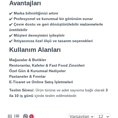
Avantajları
✔️
Marka bilinirliğinizi artırır
✔️
Profesyonel ve kurumsal bir görünüm sunar
✔️
Çevre dostu ve geri dönüştürülebilir malzemelerle
üretilebilir
✔️
Müşteri deneyimini iyileştirir
✔️
İhtiyacınıza özel ölçü ve tasarım seçenekleri
Kullanım Alanları
Mağazalar & Butikler
Restoranlar, Kafeler & Fast Food Zincirleri
Özel Gün & Kurumsal Hediyeler
Pastaneler & Fırınlar
E-Ticaret ve Online Satış İşletmeleri
Teslim Süresi:
Ürün türüne ve adet sayısına bağlı olarak
3
ila 10 iş günü
içinde teslim edilmektedir.
0