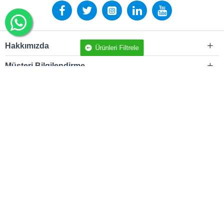
Hakkımızda
Ürünleri Filtrele
Müşteri Bilgilendirme
Mağaza Bilgilendirme
Tedarikçi Bilgilendirme
Bülten
Bültenimize kaydolarak haberler ve promosyonlar ile güncel kalın
Gönder
Gizlilik İlkeleri
'ni okudum ve kabul ediyorum.
Organize Matbaa Ürünleri